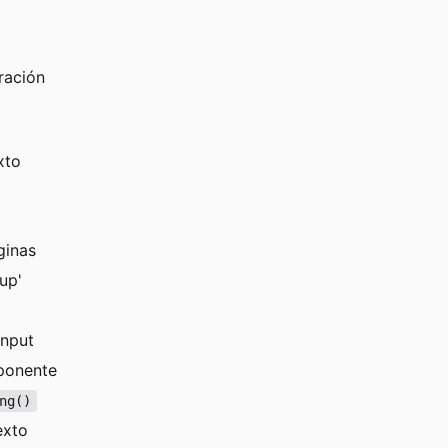
ración
xto
ginas
up'
input
ponente
ng()
exto