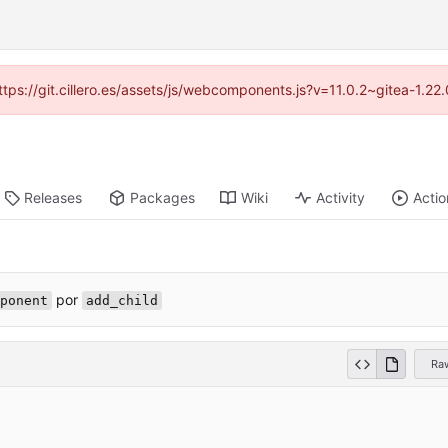
https://git.cillero.es/assets/js/webcomponents.js?v=11.0.2~gitea-1.2
Releases
Packages
Wiki
Activity
Actio
por
ponent
add_child
Ra