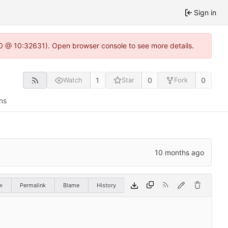
Sign in
2.0 @ 10:32631). Open browser console to see more details.
1
0
0
Watch
Star
Fork
ns
w
Permalink
Blame
History