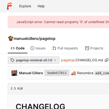
Explore
Help
JavaScript error: Cannot read property '0' of undefined (
manuelcillero
/
pagetop
Code
Issues
Pull requests
Projects
pagetop
/
CHANGELOG.md
pagetop-minimal-v0.1.0
🚚
Manuel Cillero
Renombra
5eab417b11
add_com
2.5 KiB
CHANGELOG