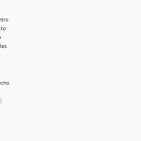
ntro
xto
o
las
echo
l