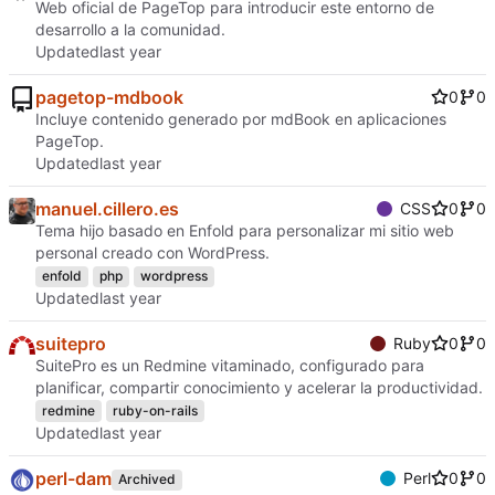
Web oficial de PageTop para introducir este entorno de
desarrollo a la comunidad.
Updated
pagetop-mdbook
0
0
Incluye contenido generado por mdBook en aplicaciones
PageTop.
Updated
manuel.cillero.es
CSS
0
0
Tema hijo basado en Enfold para personalizar mi sitio web
personal creado con WordPress.
enfold
php
wordpress
Updated
suitepro
Ruby
0
0
SuitePro es un Redmine vitaminado, configurado para
planificar, compartir conocimiento y acelerar la productividad.
redmine
ruby-on-rails
Updated
perl-dam
Perl
0
0
Archived