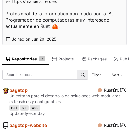
https://manuel.cillero.es
Profesional de la informática abrumado por la IA.
Programador de computadoras muy interesado
actualmente en Rust
🦀
.
Joined on
Repositories
Projects
Packages
Publi
7
Filter
Sort
pagetop
Rust
0
0
Un entorno para el desarrollo de soluciones web modulares,
extensibles y configurables.
rust
ssr
web
Updated
pagetop-website
Rust
0
0