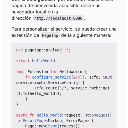
página de bienvenida accesible desde un
navegador local en la
dirección
.
http://localhost:8080
Para personalizar el servicio, se puede crear una
extensión de
de la siguiente manera:
PageTop
use
pagetop
::
prelude
::
*
;
struct
HelloWorld
;
impl
Extension
for
HelloWorld
{
fn
configure_service
(
&
self
,
scfg
: 
&
mut
service
::
web
::
ServiceConfig
)
{
scfg
.
route
(
"/"
,
service
::
web
::
get
().
to
(
hello_world
));
}
}
async
fn
hello_world
(
request
: 
HttpRequest
)
-> 
ResultPage
<
Markup
,
ErrorPage
>
{
Page
::
new
(
Some
(
request
))