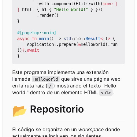
.
with_component
(
Html
::
with
(
move
|
_
|
html!
{
h1
{
"Hello World!"
}
}))
.
render
()
}
#[pagetop::main]
async
fn
main
()
-> 
std
::
io
::
Result
<
()
>
{
Application
::
prepare
(
&
HelloWorld
).
run
()
?
.
await
}
Este programa implementa una extensión
llamada
que sirve una página web
HelloWorld
en la ruta raíz (
) mostrando el texto "Hello
/
world!" dentro de un elemento HTML
.
<h1>
📂
Repositorio
El código se organiza en un
workspace
donde
actualmente se incluyen los siguientes