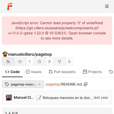
JavaScript error: Cannot read property '0' of undefined
(https://git.cillero.es/assets/js/webcomponents.js?
v=11.0.2~gitea-1.22.0 @ 10:32631). Open browser console
to see more details.
manuelcillero
/
pagetop
1
0
0
Code
Issues
Pull requests
Projects
pagetop
/
README.md
pagetop-macros-v0.1.0
📝
Manuel Cillero
Retoques menores en la documentación
5.4 KiB