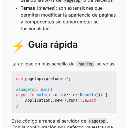
usando las APIs de
o de terceros.
PageTop
Temas
(
themes
): son extensiones que
permiten modificar la apariencia de páginas
y componentes sin comprometer su
funcionalidad.
⚡
Guía rápida
La aplicación más sencilla de
se ve así:
PageTop
use
pagetop
::
prelude
::
*
;
#[pagetop::main]
async
fn
main
()
-> 
std
::
io
::
Result
<
()
>
{
Application
::
new
().
run
()
?
.
await
}
Este código arranca el servidor de
.
PageTop
Con la configuración por defecto, muestra una