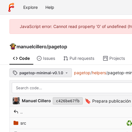
Explore
Help
JavaScript error: Cannot read property '0' of undefined (
manuelcillero
/
pagetop
Code
Issues
Pull requests
Projects
pagetop
/
helpers
/
pagetop-min
pagetop-minimal-v0.1.0
🔖
Manuel Cillero
Prepara publicación
c426be67fb
..
♻
src