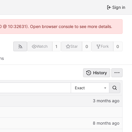
Sign in
2.0 @ 10:32631). Open browser console to see more details.
1
0
0
Watch
Star
Fork
ns
History
Exact