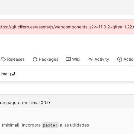
https://git.cillero.es/assets/js/webcomponents.js?v=11.0.2~gitea-1.2
Releases
Packages
Wiki
Activity
Actio
imal
 de pagetop-minimal 0.1.0
️
(minimal): Incorpora
a las utilidades
paste!