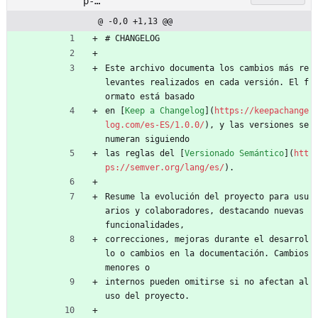
p-
macros/CHANGEL
@ -0,0 +1,13 @@
OG.md
# CHANGELOG
Este archivo documenta los cambios más re
levantes realizados en cada versión. El f
ormato está basado
en [
Keep a Changelog
](
https://keepachange
log.com/es-ES/1.0.0/
), y las versiones se 
numeran siguiendo
las reglas del [
Versionado Semántico
](
htt
ps://semver.org/lang/es/
).
Resume la evolución del proyecto para usu
arios y colaboradores, destacando nuevas 
funcionalidades,
correcciones, mejoras durante el desarrol
lo o cambios en la documentación. Cambios 
menores o
internos pueden omitirse si no afectan al 
uso del proyecto.