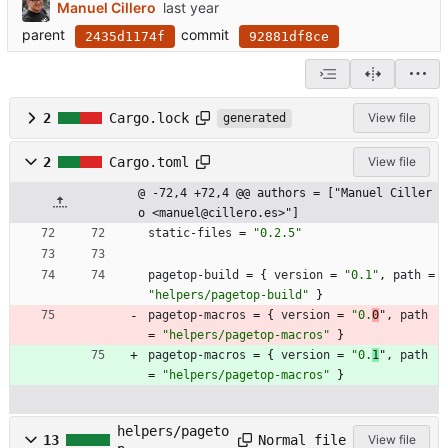
Manuel Cillero
parent
commit
2435d1174f
92881df8ce
2
Cargo.lock
View file
generated
2
Cargo.toml
View file
@ -72,4 +72,4 @@ authors = ["Manuel Ciller
o <manuel@cillero.es>"]
static-files
=
"0.2.5"
pagetop-build
=
{
version
=
"0.1"
,
path
=
"helpers/pagetop-build"
}
pagetop-macros
=
{
version
=
"0.
0
"
,
path
=
"helpers/pagetop-macros"
}
pagetop-macros
=
{
version
=
"0.
1
"
,
path
=
"helpers/pagetop-macros"
}
helpers/pageto
Normal file
13
View file