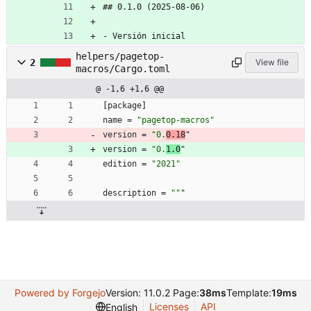
## 0.1.0 (2025-08-06)
- Versión inicial
helpers/pagetop-
2
View file
macros/Cargo.toml
@ -1,6 +1,6 @@
[
package
]
name
=
"pagetop-macros"
version
=
"0.
0.18
"
version
=
"0.
1.0
"
edition
=
"2021"
description
=
""
"
Powered by Forgejo
Version: 11.0.2 Page:
38ms
Template:
19ms
Licenses
API
English