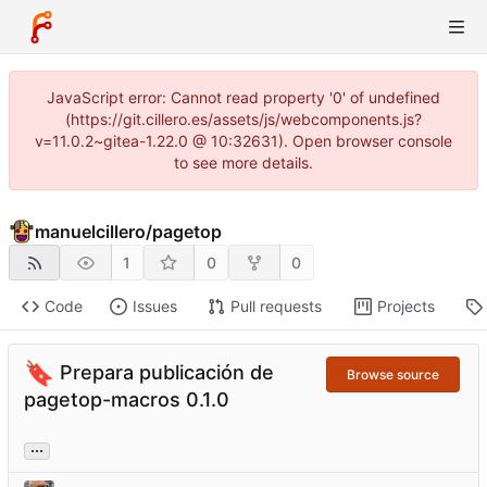
JavaScript error: Cannot read property '0' of undefined
(https://git.cillero.es/assets/js/webcomponents.js?
v=11.0.2~gitea-1.22.0 @ 10:32631). Open browser console
to see more details.
manuelcillero
/
pagetop
1
0
0
Code
Issues
Pull requests
Projects
🔖
Prepara publicación de
Browse source
pagetop-macros 0.1.0
...