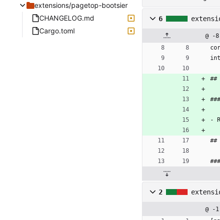
extensions/pagetop-bootsier
CHANGELOG.md
6
extensi
Cargo.toml
@ -8
co
in
##
##
- 
##
##
2
extensi
@ -1