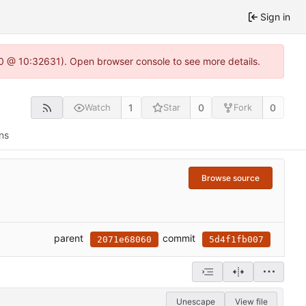
Sign in
2.0 @ 10:32631). Open browser console to see more details.
1
0
0
Watch
Star
Fork
ns
Browse source
parent
commit
2071e68060
5d4f1fb007
Unescape
View file