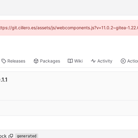
https://git.cillero.es/assets/js/webcomponents.js?v=11.0.2~gitea-1.2
Releases
Packages
Wiki
Activity
Actio
1.1
ock
generated