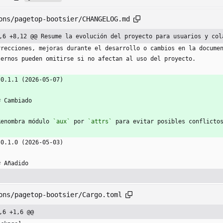
ons/pagetop-bootsier/CHANGELOG.md
,6 +8,12 @@ Resume la evolución del proyecto para usuarios y col
rrecciones, mejoras durante el desarrollo o cambios en la docume
ternos pueden omitirse si no afectan al uso del proyecto.
 0.1.1 (2026-05-07)
# Cambiado
Renombra módulo 
`aux`
 por 
`attrs`
 para evitar posibles conflicto
 0.1.0 (2026-05-03)
# Añadido
ons/pagetop-bootsier/Cargo.toml
,6 +1,6 @@