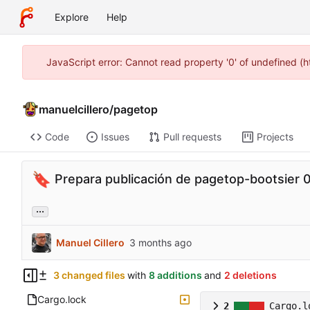
Explore
Help
JavaScript error: Cannot read property '0' of undefined (
manuelcillero
/
pagetop
Code
Issues
Pull requests
Projects
🔖
Prepara publicación de pagetop-bootsier 0.
...
Manuel Cillero
3 changed files
with
8 additions
and
2 deletions
Cargo.lock
2
Cargo.l