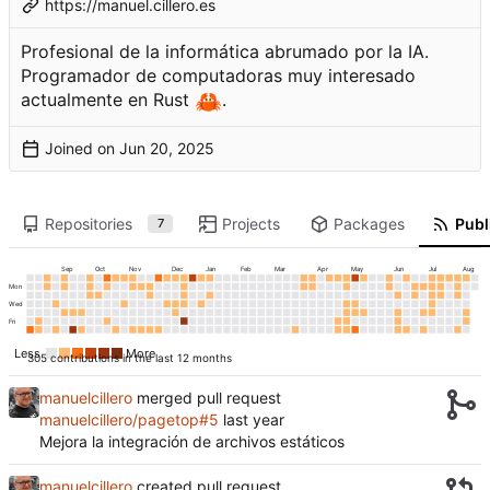
https://manuel.cillero.es
Profesional de la informática abrumado por la IA.
Programador de computadoras muy interesado
actualmente en Rust
🦀
.
Joined on
Repositories
Projects
Packages
Publi
7
Sep
Oct
Nov
Dec
Jan
Feb
Mar
Apr
May
Jun
Jul
Aug
Mon
Wed
Fri
Less
More
305 contributions in the last 12 months
manuelcillero
merged pull request
manuelcillero/pagetop#5
Mejora la integración de archivos estáticos
manuelcillero
created pull request