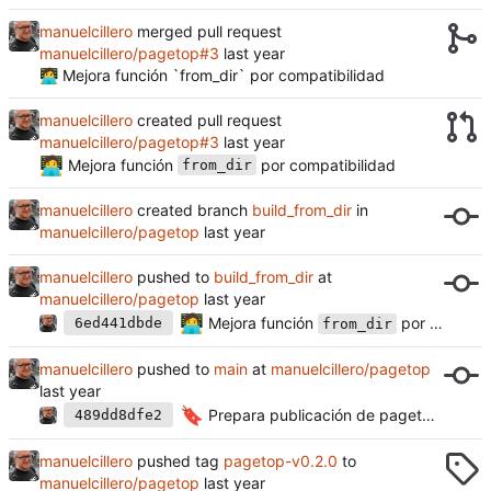
manuelcillero
merged pull request
manuelcillero/pagetop#3
🧑‍💻 Mejora función `from_dir` por compatibilidad
manuelcillero
created pull request
manuelcillero/pagetop#3
🧑‍💻
Mejora función
por compatibilidad
from_dir
manuelcillero
created branch
build_from_dir
in
manuelcillero/pagetop
manuelcillero
pushed to
build_from_dir
at
manuelcillero/pagetop
🧑‍💻
Mejora función
por compatibilidad
6ed441dbde
from_dir
manuelcillero
pushed to
main
at
manuelcillero/pagetop
🔖
Prepara publicación de pagetop 0.2.0
489dd8dfe2
manuelcillero
pushed tag
pagetop-v0.2.0
to
manuelcillero/pagetop