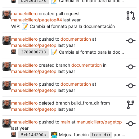
📝
Cambia el formato para la documentación (
b2420af278
manuelcillero
created pull request
manuelcillero/pagetop#4
📝
WIP:
Cambia el formato para la documentación
manuelcillero
pushed to
documentation
at
manuelcillero/pagetop
📝
Cambia el formato para la documentación
3789800713
manuelcillero
created branch
documentation
in
manuelcillero/pagetop
manuelcillero
pushed to
documentation
at
manuelcillero/pagetop
manuelcillero
deleted branch build_from_dir from
manuelcillero/pagetop
manuelcillero
pushed to
main
at
manuelcillero/pagetop
🧑‍💻
Mejora función
por compatibilidad (
5cb14d290a
from_dir