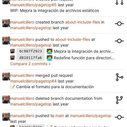
manuelcillero/pagetop#5
WIP: Mejora la integración de archivos estáticos
manuelcillero
created branch
about-include-files
in
manuelcillero/pagetop
manuelcillero
pushed to
about-include-files
at
manuelcillero/pagetop
🧑‍💻
Mejora la integración de archivos estáticos
0c987f2923
🧑‍💻
Redefine función para directorios absolutos
d810117fa6
Compare 2 commits »
manuelcillero
merged pull request
manuelcillero/pagetop#4
📝 Cambia el formato para la documentación
manuelcillero
deleted branch documentation from
manuelcillero/pagetop
manuelcillero
pushed to
main
at
manuelcillero/pagetop