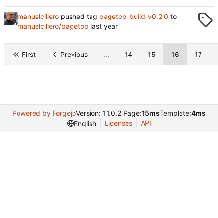
manuelcillero
pushed tag
pagetop-build-v0.2.0
to
manuelcillero/pagetop
First
Previous
...
14
15
16
17
Powered by Forgejo
Version: 11.0.2 Page:
15ms
Template:
4ms
Licenses
API
English